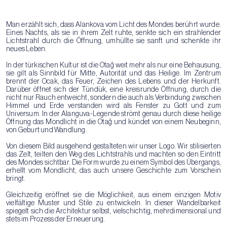
Man erzählt sich, dass Alankova vom Licht des Mondes berührt wurde.
Eines Nachts, als sie in ihrem Zelt ruhte, senkte sich ein strahlender
Lichtstrahl durch die Öffnung, umhüllte sie sanft und schenkte ihr
neues Leben.
In der türkischen Kultur ist die Otağ weit mehr als nur eine Behausung,
sie gilt als Sinnbild für Mitte, Autorität und das Heilige. Im Zentrum
brennt der Ocak, das Feuer, Zeichen des Lebens und der Herkunft.
Darüber öffnet sich der Tündük, eine kreisrunde Öffnung, durch die
nicht nur Rauch entweicht, sondern die auch als Verbindung zwischen
Himmel und Erde verstanden wird als Fenster zu Gott und zum
Universum. In der Alanguva-Legende strömt genau durch diese heilige
Öffnung das Mondlicht in die Otağ und kündet von einem Neubeginn,
von Geburt und Wandlung.
Von diesem Bild ausgehend gestalteten wir unser Logo. Wir stilisierten
das Zelt, teilten den Weg des Lichtstrahls und machten so den Eintritt
des Mondes sichtbar. Die Form wurde zu einem Symbol des Übergangs,
erhellt vom Mondlicht, das auch unsere Geschichte zum Vorschein
bringt.
Gleichzeitig eröffnet sie die Möglichkeit, aus einem einzigen Motiv
vielfältige Muster und Stile zu entwickeln. In dieser Wandelbarkeit
spiegelt sich die Architektur selbst, vielschichtig, mehrdimensional und
stets im Prozess der Erneuerung.