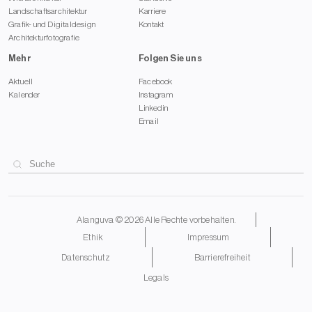
Landschaftsarchitektur
Karriere
Grafik- und Digitaldesign
Kontakt
Architekturfotografie
Mehr
Folgen Sie uns
Aktuell
Facebook
Kalender
Instagram
Linkedin
Email
Alanguva © 2026 Alle Rechte vorbehalten.
Ethik
Impressum
Datenschutz
Barrierefreiheit
Legals