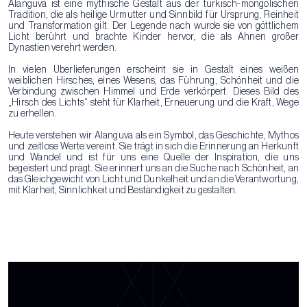
Alanguva ist eine mythische Gestalt aus der türkisch-mongolischen
Tradition, die als heilige Urmutter und Sinnbild für Ursprung, Reinheit
und Transformation gilt. Der Legende nach wurde sie von göttlichem
Licht berührt und brachte Kinder hervor, die als Ahnen großer
Dynastien verehrt werden.
In vielen Überlieferungen erscheint sie in Gestalt eines weißen
weiblichen Hirsches, eines Wesens, das Führung, Schönheit und die
Verbindung zwischen Himmel und Erde verkörpert. Dieses Bild des
„Hirsch des Lichts“ steht für Klarheit, Erneuerung und die Kraft, Wege
zu erhellen.
Heute verstehen wir Alanguva als ein Symbol, das Geschichte, Mythos
und zeitlose Werte vereint. Sie trägt in sich die Erinnerung an Herkunft
und Wandel und ist für uns eine Quelle der Inspiration, die uns
begeistert und prägt. Sie erinnert uns an die Suche nach Schönheit, an
das Gleichgewicht von Licht und Dunkelheit und an die Verantwortung,
mit Klarheit, Sinnlichkeit und Beständigkeit zu gestalten.