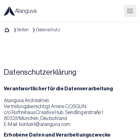
Alanguva
Seiten
Datenschutz
Datenschutzerklärung
Verantwortlicher für die Datenverarbeitung
Alanguva Architekten
Vertretungsberechtigt:Amine COSGUN
c/o Ruffinihaus Creative Hub, Sendlingerstraße 1
80331/München, Deutschland
E-Mail: kontakt
@alanguva.com
Erhobene Daten und Verarbeitungszwecke