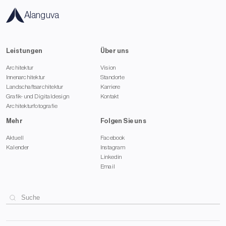
Alanguva
Leistungen
Über uns
Architektur
Vision
Innenarchitektur
Standorte
Landschaftsarchitektur
Karriere
Grafik- und Digitaldesign
Kontakt
Architekturfotografie
Mehr
Folgen Sie uns
Aktuell
Facebook
Kalender
Instagram
Linkedin
Email